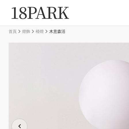
首頁
燈飾
檯燈
木意森活