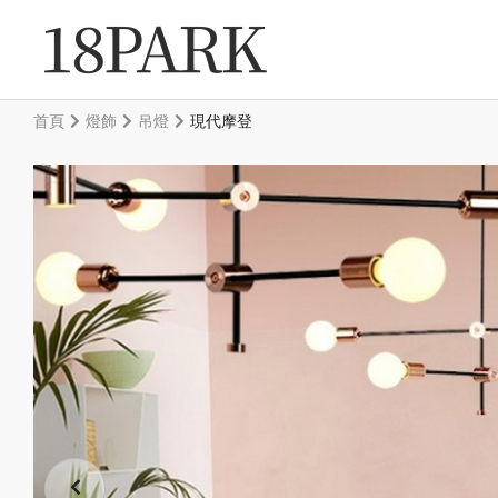
首頁
燈飾
吊燈
現代摩登