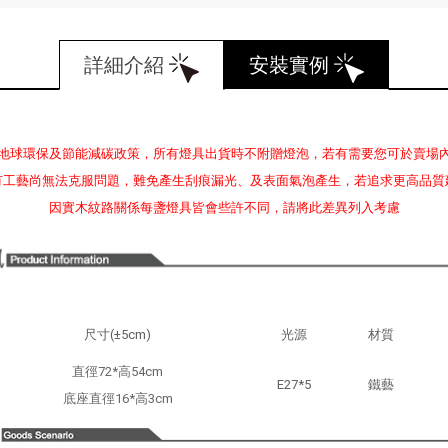
詳細介紹
安裝實例
地球環保及節能減碳政策，所有燈具出貨時不附贈燈泡，若有需要您可於賣場
有工藝尚無法克服問題，難免產生刮痕漏光、及表面氣泡產生，若追求更高品質
因實木紋路關係每盞燈具皆會些許不同，請將此差異列入考慮
尺寸(±5cm)
光源
材質
直徑72*高54cm
E27*5
鐵藝
底座直徑16*高3cm