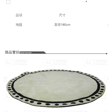
品項
尺寸
地毯
直徑180
cm
米