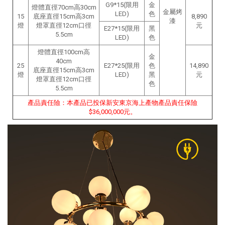
G9*15(限用
金
燈體直徑70cm高30cm
金屬烤
LED)
色
15
底座直徑15cm高3cm
8,890
漆
燈
燈罩直徑12cm口徑
元
E27*15(限用
黑
5.5cm
LED)
色
燈體直徑100cm高
金
40cm
25
E27*25(限用
色
14,890
底座直徑15cm高3cm
燈
LED)
黑
元
燈罩直徑12cm口徑
色
5.5cm
產品責任險：本產品已投保新安東京海上產物產品責任保險
$36,000,000元。