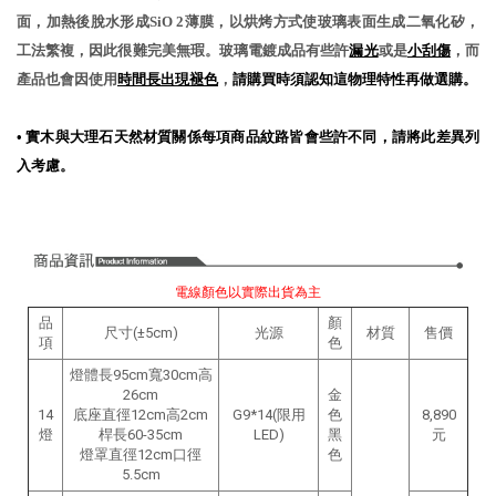
面，加熱後脫水形成SiO 2薄膜，以烘烤方式使玻璃表面生成二氧化矽，
工法繁複，因此很難完美無瑕。玻璃電鍍成品有些許
漏光
或是
小刮傷
，而
產品也會因使用
時間長出現褪色
，
請購買時須認知這物理特性再做選購。
•
實木與大理石天然材質關係每項商品紋路皆會些許不同，請將此差異列
入考慮。
電線顏色以實際出貨為主
品
顏
尺寸(±5cm)
光源
材質
售價
項
色
燈體長95cm寬30cm高
26cm
金
14
底座直徑12cm高2cm
G9*14(限用
色
8,890
燈
桿長60-35cm
LED)
黑
元
燈罩直徑12cm口徑
色
5.5cm