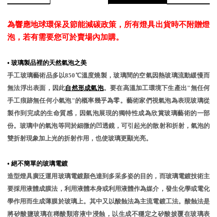
為響應地球環保及節能減碳政策，所有燈具出貨時不附贈燈
泡，若有需要您可於賣場內加購。
•
玻璃製品裡的天然氣泡之美
手工玻璃藝術品多以850℃溫度燒製，玻璃間的空氣因熱玻璃流動緩慢而
無法浮出表面，因此
自然形成氣泡
。要在高溫加工環境下生產出"無任何
手工痕跡無任何小氣泡"的概率幾乎為零。藝術家們視氣泡為表現玻璃從
製作到完成的生命質感，因氣泡展現的獨特性成為欣賞玻璃藝術的一部
份。玻璃中的氣泡等同於細微的凹透鏡，可引起光的散射和折射，氣泡的
雙折射現象加上光的折射作用，也使玻璃更顯光亮。
•
絕不簡單的玻璃電鍍
造型燈具廣泛運用玻璃電鍍顏色達到多采多姿的目的，而玻璃電鍍技術主
要採用液體成膜法，利用液體本身或利用液體作為媒介，發生化學或電化
學作用而生成薄膜於玻璃上。其中又以酸蝕法為主流電鍍工法。酸蝕法是
將矽酸鹽玻璃在稀酸類溶液中浸蝕，以生成不穩定之矽酸披覆在玻璃表