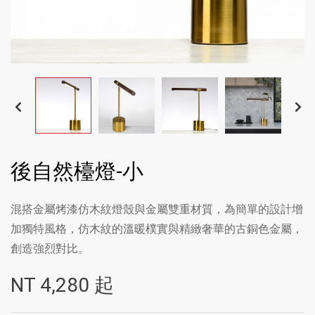
後自然檯燈-小
混搭金屬烤漆仿木紋燈殼與金屬雙重材質，為簡單的設計增
加獨特風格，仿木紋的溫暖樸實與精緻奢華的古銅色金屬，
創造強烈對比。
NT
4,280
起