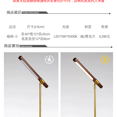
因實木紋路關係每盞燈具皆會些許不同，請將此差異列入考慮
品項
尺寸(±5cm)
光源
材質
售價
長40*寬12*高45cm
檯燈-小
LED*5W*3000K
鐵/壓克力
4,280元
底座直徑12*高8cm