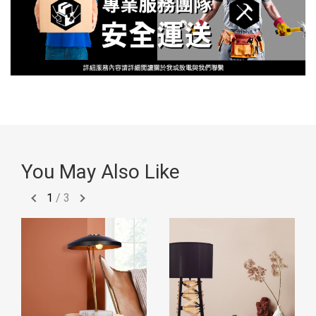
You May Also Like
1
/
3