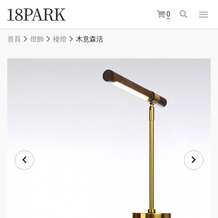
0
首頁
燈飾
檯燈
木意森活