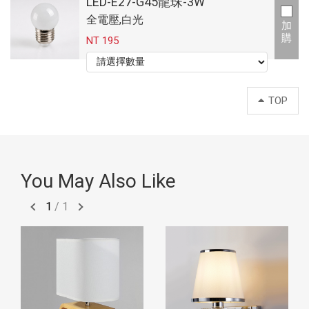
LED-E27-G45龍珠-3W
全電壓,白光
加
購
NT 195
TOP
You May Also Like
1
/
1