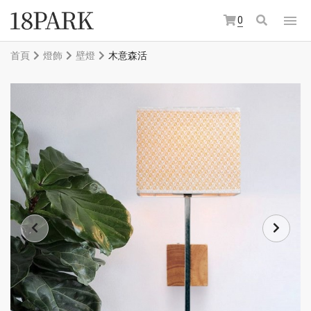
0
首頁
燈飾
壁燈
木意森活