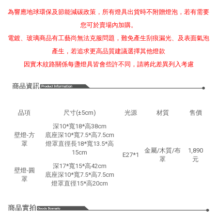
為響應地球環保及節能減碳政策，所有燈具出貨時不附贈燈泡，若有需要
您可於賣場內加購。
電鍍、玻璃商品有工藝尚無法克服問題，難免產生刮痕漏光、及表面氣泡
產生，若追求更高品質建議選擇其他燈款
因實木紋路關係每盞燈具皆會些許不同，請將此差異列入考慮
品項
尺寸(±5cm)
光源
材質
售價
深10*寬18*高38cm
壁燈-方
底座深10*寬7.5*高7.5cm
罩
燈罩直徑長18*寬13.5*高
金屬/木質/布
1,890
15cm
E27*1
罩
元
深17*寬15*高42cm
壁燈-圓
底座深10*寬7.5*高7.5cm
罩
燈罩直徑15*高20cm