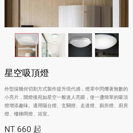
星空吸頂燈
外型採幾何切割方式製作提升現代感，燈罩中閃爍著無數的
小亮片，開燈後宛如星空一般迷人亮眼，使一盞簡單的吸頂
燈增添趣味。適用陽台燈、玄關燈、走道燈、廁所燈、廚房
燈、樓梯間燈、浴室。
NT
660
起