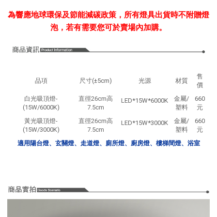
為響應地球環保及節能減碳政策，所有燈具出貨時不附贈燈
泡，若有需要您可於賣場內加購。
售
品項
尺寸(±5cm)
光源
材質
價
白光吸頂燈-
直徑26cm高
金屬/
660
LED*15W*6000K
(15W/6000K)
7.5cm
塑料
元
黃光吸頂燈-
直徑26cm高
金屬/
660
LED*15W*3000K
(15W/3000K)
7.5cm
塑料
元
適用陽台燈、玄關燈、走道燈、廁所燈、廚房燈、樓梯間燈、浴室