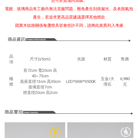
您可於賣場內加購。
電鍍、玻璃商品有工藝尚無法克服問題，難免產生刮痕漏光、及表面氣泡
產生，若追求更高品質建議選擇其他燈款
因實木紋路關係每盞燈具皆會些許不同，請將此差異列入考慮
品
尺寸(±5cm)
光源
材質
售價
項
長72cm 寬20cm 高
40~73cm
檯
五金/大
6,980
底座直徑13cm 高30cm
LED*36W*3500K
燈
理石
元
玻璃直徑7cm
燈直徑20cm 高2cm