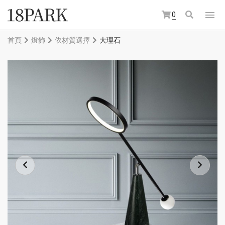
0
首頁
燈飾
依材質選擇
大理石