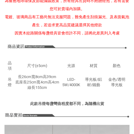
為響應地球環保及節能減碳政策，所有燈具出貨時不附贈燈泡，若有需要
您可於賣場內加購。
電鍍、玻璃商品有工藝尚無法克服問題，難免產生刮痕漏光、及表面氣泡
產生，若追求更高品質建議選擇其他燈款
因實木紋路關係每盞燈具皆會些許不同，請將此差異列入考慮
品
尺寸(±5cm)
光源
材質
顏色
項
長26cm寬8cm高39cm
吊
LED-
導光板/鋁
金色/透明
底座長25cm寬4cm高4cm
燈
5W/4000K
材/鐵藝
導光板
線長155cm
此款吊燈每盞彎曲程度都不同，為隨機出貨