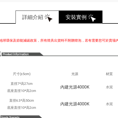
詳細介紹
安裝實例
地球環保及節能減碳政策，所有燈具出貨時不附贈燈泡，若有需要您可於賣場
尺寸(±5cm)
光源
材質
直徑7*高27cm
內建光源4000K
水泥
底座直徑10*高2cm
直徑6.3*高50cm
內建光源4000K
水泥
底座直徑10*高2cm