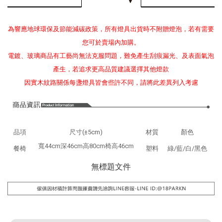
為響應地球環保及節能減碳政策，所有燈具出貨時不附贈燈泡，若有需要
您可於賣場內加購。
電鍍、玻璃商品有工藝尚無法克服問題，難免產生刮痕漏光、及表面氣泡
產生，若追求更高品質建議選擇其他燈款
因實木紋路關係每盞燈具皆會些許不同，請將此差異列入考慮
品項
尺寸(±5cm)
材質
顏色
寬44cm深46cm高80cm椅高46cm
餐椅
塑料
綠/藍/白/黑色
無標題文件