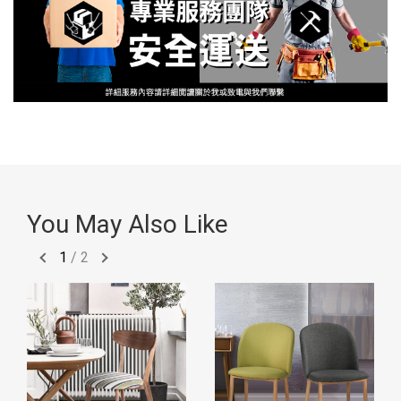
You May Also Like
1
/
2