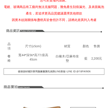
您可於賣場內加購。
電鍍、玻璃商品有工藝尚無法克服問題，難免產生刮痕漏光、及表面氣泡
產生，若追求更高品質建議選擇其他燈款
因實木紋路關係每盞燈具皆會些許不同，請將此差異列入考慮
品
尺寸(±5cm)
材質
顏色
售價
項
寬44*深56*高77/座高
餐
白橡木/亞麻布坐
藍
2,200元
45cm
椅
墊