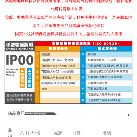
為響應地球環保及節能減碳政策，所有燈具出貨時不附贈燈泡，若有需要
您可於賣場內加購。
電鍍、玻璃商品有工藝尚無法克服問題，難免產生刮痕漏光、及表面氣泡
產生，若追求更高品質建議選擇其他燈款
因實木紋路關係每盞燈具皆會些許不同，請將此差異列入考慮
品
尺寸(±5cm)
光源
材質
售價
項