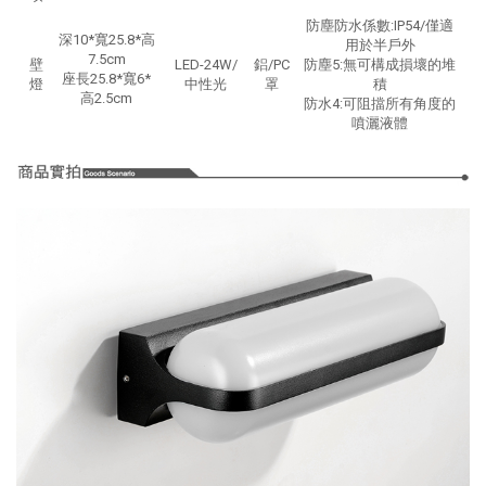
防塵防水係數:IP54/僅適
深10*寬25.8*高
用於半戶外
7.5cm
壁
LED-24W/
鋁/PC
防塵5:無可構成損壞的堆
座長25.8*寬6*
燈
中性光
罩
積
高2.5cm
防水4:可阻擋所有角度的
噴灑液體