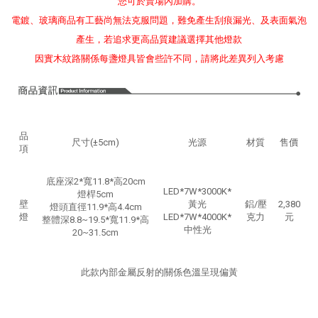
您可於賣場內加購。
電鍍、玻璃商品有工藝尚無法克服問題，難免產生刮痕漏光、及表面氣泡
產生，若追求更高品質建議選擇其他燈款
因實木紋路關係每盞燈具皆會些許不同，請將此差異列入考慮
品
尺寸(±5cm)
光源
材質
售價
項
底座深2*寬11.8*高20cm
LED*7W*3000K*
燈桿5cm
壁
黃光
鋁/壓
2,380
燈頭直徑11.9*高4.4cm
燈
LED*7W*4000K*
克力
元
整體深8.8~19.5*寬11.9*高
中性光
20~31.5cm
此款內部金屬反射的關係色溫呈現偏黃