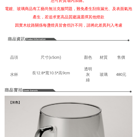
您可於賣場內加購。
電鍍、玻璃商品有工藝尚無法克服問題，難免產生刮痕漏光、及表面氣泡
產生，若追求更高品質建議選擇其他燈款
因實木紋路關係每盞燈具皆會些許不同，請將此差異列入考慮
品項
尺寸(±5cm)
顏色
材質
售價
透明
長12.8*寬10.5*高9cm
水杯
灰
玻璃
480元
綠