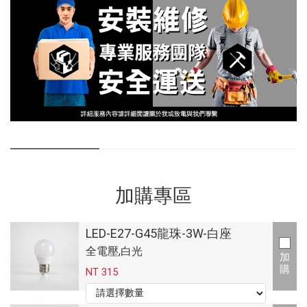
加購專區
LED-E27-G45龍珠-3W-白座
全電壓,白光
加
購
NT 315