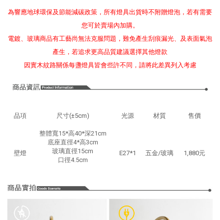
為響應地球環保及節能減碳政策，所有燈具出貨時不附贈燈泡，若有需要
您可於賣場內加購。
電鍍、玻璃商品有工藝尚無法克服問題，難免產生刮痕漏光、及表面氣泡
產生，若追求更高品質建議選擇其他燈款
因實木紋路關係每盞燈具皆會些許不同，請將此差異列入考慮
品項
尺寸(±5cm)
光源
材質
售價
整體寬15*高40*深21cm
底座直徑4*高3cm
玻璃直徑15cm
壁燈
E27*1
五金/玻璃
1,880元
口徑4.5cm