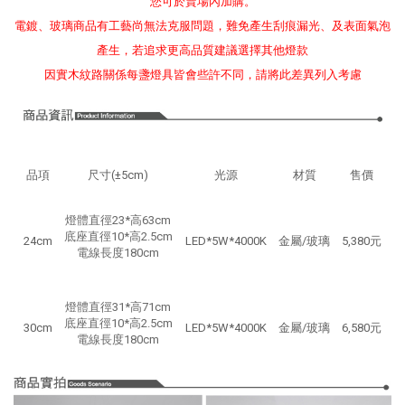
您可於賣場內加購。
電鍍、玻璃商品有工藝尚無法克服問題，難免產生刮痕漏光、及表面氣泡
產生，若追求更高品質建議選擇其他燈款
因實木紋路關係每盞燈具皆會些許不同，請將此差異列入考慮
品項
尺寸(±5cm)
光源
材質
售價
燈體直徑23*高
63cm
底座直徑10*高2.5cm
24cm
LED*5W*4000K
金屬/玻璃
5,380元
電線長度180cm
燈體直徑31*高71cm
底座直徑10*高2.5cm
30cm
LED*5W*4000K
金屬/玻璃
6,580元
電線長度180cm