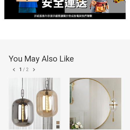
You May Also Like
1
/
2