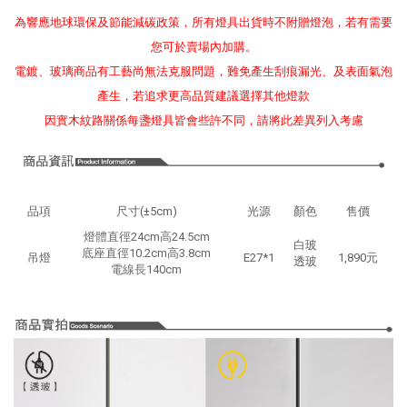
為響應地球環保及節能減碳政策，所有燈具出貨時不附贈燈泡，若有需要
您可於賣場內加購。
電鍍、玻璃商品有工藝尚無法克服問題，難免產生刮痕漏光、及表面氣泡
產生，若追求更高品質建議選擇其他燈款
因實木紋路關係每盞燈具皆會些許不同，請將此差異列入考慮
品項
尺寸(±5cm)
光源
顏色
售價
燈體直徑24cm高24.5cm
白玻
底座直徑10.2cm高3.8cm
吊燈
E27*1
1,890元
透玻
電線長140cm