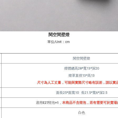
閱空間壁燈
單位/Unit：cm
閱空間壁燈
燈體總高28*寬13*深20
燈罩直徑13*高13
尺寸為人工丈量
，
可能與實際尺寸略有誤差
，
請以實
面長25*面寬10 長21.5*寬6*深2.5
適用
E27
燈泡
×1
，
本商品不含燈泡
，
若有需要可於賣場
白色