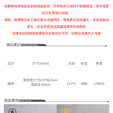
為響應地球環保及節能減碳政策，所有燈具出貨時不附贈燈泡，若有需要
您可於賣場內加購。
電鍍、玻璃商品有工藝尚無法克服問題，難免產生刮痕漏光、及表面氣泡
產生，若追求更高品質建議選擇其他燈款
因實木紋路關係每盞燈具皆會些許不同，請將此差異列入考慮
品項
尺寸(±5cm)
光源
材質
售價
整體寬31*高55*長25cm
檯燈
E27*1
樹脂
2,990元
電線長165cm