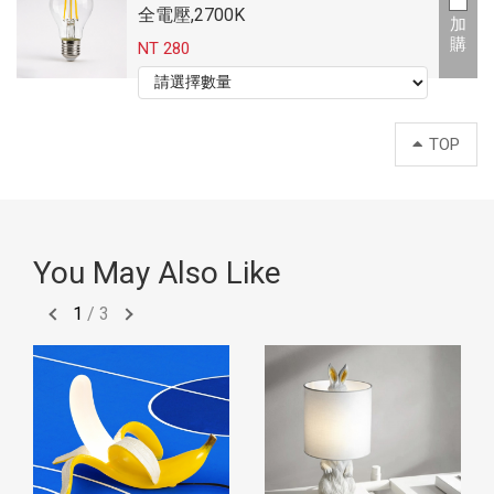
(GH)
全電壓,2700K
加
購
NT 280
TOP
You May Also Like
1
/
3