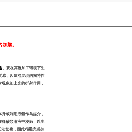
內加購。
泡
。要在高溫加工環境下生
質感，因氣泡展現的獨特性
射現象加上光的折射作用，
本身或利用液體作為媒介，
在稀酸類溶液中浸蝕，以生
工法繁複，因此很難完美無