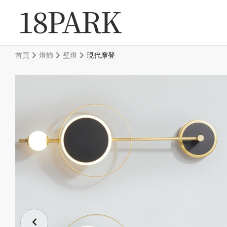
首頁
燈飾
壁燈
現代摩登