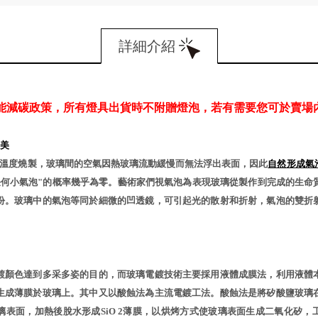
詳細介紹
能減碳政策，所有燈具出貨時不附贈燈泡，若有需要您可於賣場
美
℃溫度燒製，玻璃間的空氣因熱玻璃流動緩慢而無法浮出表面，因此
自然形成氣
任何小氣泡"的概率幾乎為零。藝術家們視氣泡為表現玻璃從製作到完成的生命
份。玻璃中的氣泡等同於細微的凹透鏡，可引起光的散射和折射，氣泡的雙折
鍍顏色達到多采多姿的目的，而玻璃電鍍技術主要採用液體成膜法，利用液體
生成薄膜於玻璃上。其中又以酸蝕法為主流電鍍工法。酸蝕法是將矽酸鹽玻璃
璃表面，加熱後脫水形成SiO 2薄膜，以烘烤方式使玻璃表面生成二氧化矽，