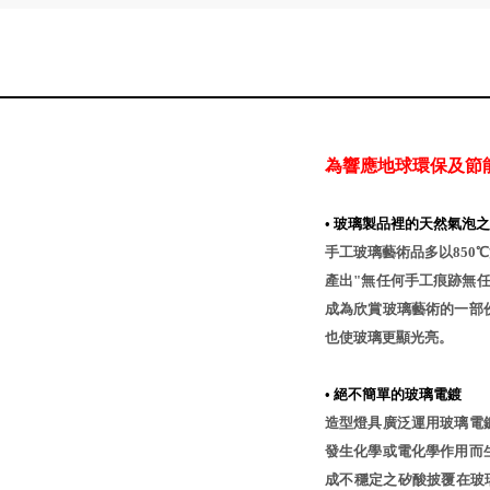
為響應地球環保及節
•
玻璃製品裡的天然氣泡之
手工玻璃藝術品多以850
產出"無任何手工痕跡無
成為欣賞玻璃藝術的一部
也使玻璃更顯光亮。
•
絕不簡單的玻璃電鍍
造型燈具廣泛運用玻璃電
發生化學或電化學作用而
成不穩定之矽酸披覆在玻