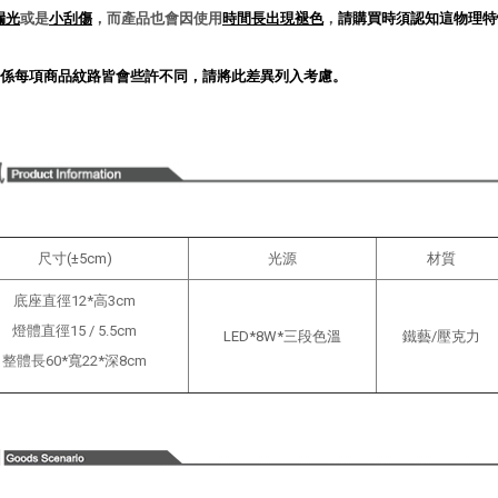
漏光
或是
小刮傷
，而產品也會因使用
時間長出現褪色
，
請購買時須認知這物理特
係每項商品紋路皆會些許不同，請將此差異列入考慮。
尺寸(±5cm)
光源
材質
底座直徑12*高3cm
燈體直徑15 / 5.5cm
LED*8W*三段色溫
鐵藝/壓克力
整體長60*寬22*深8cm