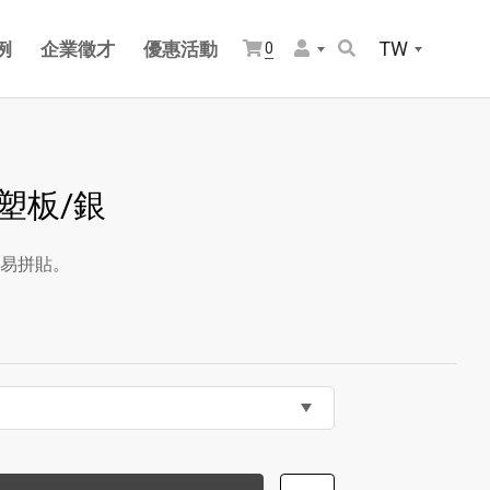
TW
例
企業徵才
優惠活動
0
塑板/銀
易拼貼。