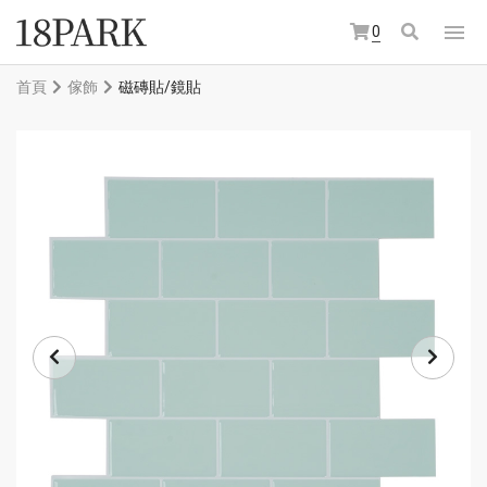
0
首頁
傢飾
磁磚貼/鏡貼