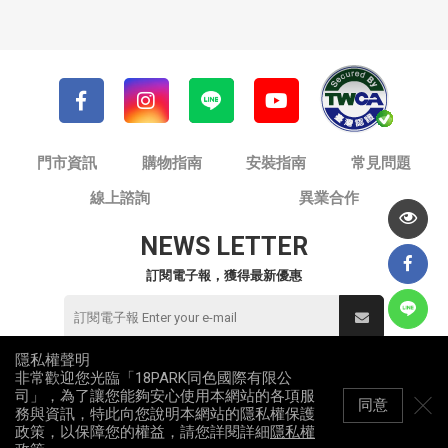
門市資訊
購物指南
安裝指南
常見問題
線上諮詢
異業合作
NEWS LETTER
訂閱電子報，獲得最新優惠
隱私權聲明
非常歡迎您光臨「18PARK同色國際有限公
© 同色國際有限公司 / 18PARK流行燈飾傢飾
司」，為了讓您能夠安心使用本網站的各項服
統一編號：82953912
同意
務與資訊，特此向您說明本網站的隱私權保護
All Rights Reserved
政策，以保障您的權益，請您詳閱詳細
隱私權