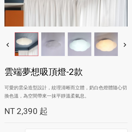
雲端夢想吸頂燈-2款
可愛的雲朵造型設計，紋理清晰而立體，奶白色燈體隨心切
換色溫，為空間帶來一抹平靜溫柔氣息。
NT
2,390
起