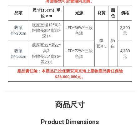
有需要您可於賣場內加購。
尺寸(±5cm) 單
顏
品項
光源
材質
價格
位:cm
色
底座直徑12*高3
吸頂
LED*36W*三段
2,390
燈體長30*寬22*
燈-30cm
色溫
元
深14
鐵
奶
底座寬32*深22*
藝/PE
白
吸頂
高3
LED*72W*三段
4,380
燈-55cm
燈體長55*寬36*
色溫
元
深23.5
產品責任險：本產品已投保新安東京海上產物產品責任保險
$36,000,000元。
商品尺寸
Product Dimensions