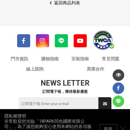
返回商品列表
門市資訊
購物指南
安裝指南
常見問題
線上諮詢
異業合作
NEWS LETTER
訂閱電子報，獲得最新優惠
隱私權聲明
非常歡迎您光臨「18PARK同色國際有限公
© 同色國際有限公司 / 18PARK流行燈飾傢飾
司」，為了讓您能夠安心使用本網站的各項服
統一編號：82953912
同意