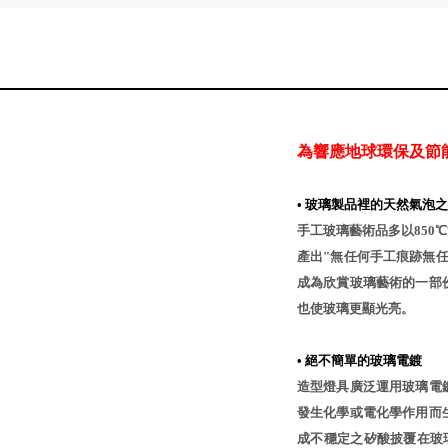
為響應地球環保及節
•
玻璃製品裡的天然氣泡之
手工玻璃藝術品多以850
產出"無任何手工痕跡無
成為欣賞玻璃藝術的一部
也使玻璃更顯光亮。
•
絕不簡單的玻璃電鍍
造型燈具廣泛運用玻璃電
發生化學或電化學作用而
成不穩定之矽酸披覆在玻