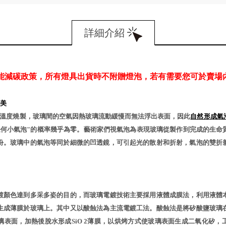
詳細介紹
能減碳政策，所有燈具出貨時不附贈燈泡，若有需要您可於賣場
美
℃溫度燒製，玻璃間的空氣因熱玻璃流動緩慢而無法浮出表面，因此
自然形成氣
任何小氣泡"的概率幾乎為零。藝術家們視氣泡為表現玻璃從製作到完成的生命
份。玻璃中的氣泡等同於細微的凹透鏡，可引起光的散射和折射，氣泡的雙折
鍍顏色達到多采多姿的目的，而玻璃電鍍技術主要採用液體成膜法，利用液體
生成薄膜於玻璃上。其中又以酸蝕法為主流電鍍工法。酸蝕法是將矽酸鹽玻璃
璃表面，加熱後脫水形成SiO 2薄膜，以烘烤方式使玻璃表面生成二氧化矽，