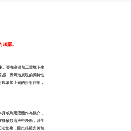
內加購。
泡
。要在高溫加工環境下生
質感，因氣泡展現的獨特性
射現象加上光的折射作用，
本身或利用液體作為媒介，
在稀酸類溶液中浸蝕，以生
工法繁複，因此很難完美無