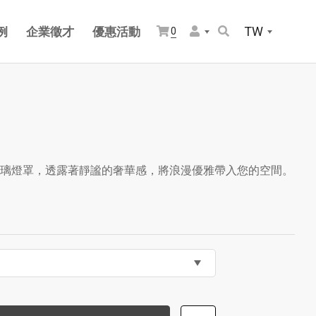
TW
例
企業徵才
優惠活動
0
璃燈罩，透露著靜謐的奢華感，將浪漫優雅帶入您的空間。