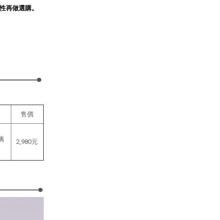
性再做選購。
售價
璃
2,980元