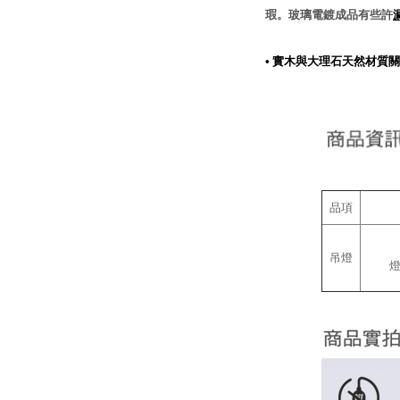
瑕。玻璃電鍍成品有些許
•
實木與大理石天然材質關
品項
吊燈
燈