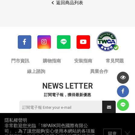
返回商品列表
門市資訊
購物指南
安裝指南
常見問題
線上諮詢
異業合作
NEWS LETTER
訂閱電子報，獲得最新優惠
隱私權聲明
非常歡迎您光臨「18PARK同色國際有限公
© 同色國際有限公司 / 18PARK流行燈飾傢飾
司」，為了讓您能夠安心使用本網站的各項服
統一編號：82953912
同意