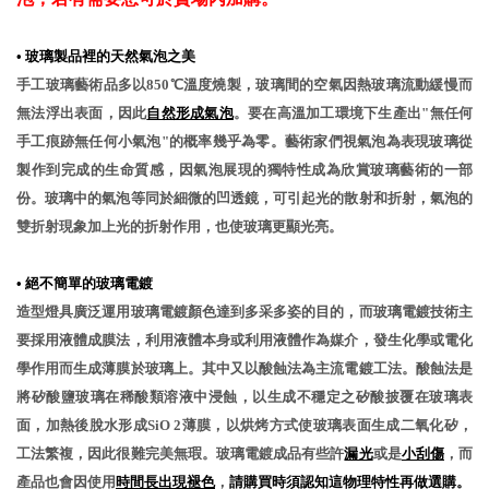
•
玻璃製品裡的天然氣泡之美
手工玻璃藝術品多以850℃溫度燒製，玻璃間的空氣因熱玻璃流動緩慢而
無法浮出表面，因此
自然形成氣泡
。要在高溫加工環境下生產出"無任何
手工痕跡無任何小氣泡"的概率幾乎為零。藝術家們視氣泡為表現玻璃從
製作到完成的生命質感，因氣泡展現的獨特性成為欣賞玻璃藝術的一部
份。玻璃中的氣泡等同於細微的凹透鏡，可引起光的散射和折射，氣泡的
雙折射現象加上光的折射作用，也使玻璃更顯光亮。
•
絕不簡單的玻璃電鍍
造型燈具廣泛運用玻璃電鍍顏色達到多采多姿的目的，而玻璃電鍍技術主
要採用液體成膜法，利用液體本身或利用液體作為媒介，發生化學或電化
學作用而生成薄膜於玻璃上。其中又以酸蝕法為主流電鍍工法。酸蝕法是
將矽酸鹽玻璃在稀酸類溶液中浸蝕，以生成不穩定之矽酸披覆在玻璃表
面，加熱後脫水形成SiO 2薄膜，以烘烤方式使玻璃表面生成二氧化矽，
工法繁複，因此很難完美無瑕。玻璃電鍍成品有些許
漏光
或是
小刮傷
，而
產品也會因使用
時間長出現褪色
，
請購買時須認知這物理特性再做選購。