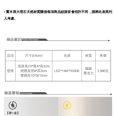
•
實木與大理石天然材質關係每項商品紋路皆會些許不同，請將此差異列
入考慮。
品項
尺寸(±5cm)
光源
材質
售價
底座長25*寬4*高3cm
鐵藝
壁燈
燈體直徑8*高5
cm
LED*14W*3000K
3,980元
壓克力
整體高10*深10
cm