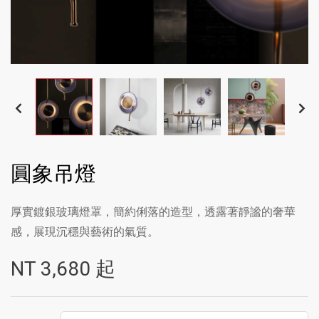
圓象吊燈
厚實鍍銀玻璃燈罩，簡約俐落的造型，透露著靜謐的奢華
感，展現沉穩與藝術的氣質。
NT
3,680
起