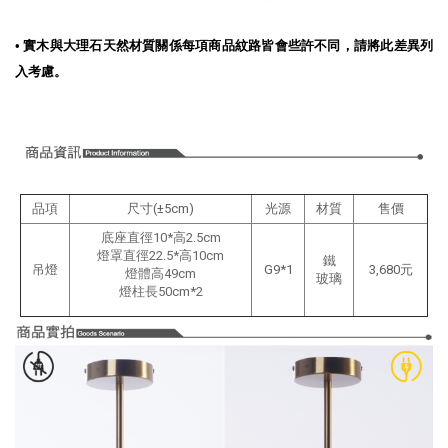
•
實木與大理石天然材質關係每項商品紋路皆會些許不同，請將此差異列
入考慮。
品項
尺寸(±5cm)
光源
材質
售價
底座直徑10*高2.5cm
燈罩直徑22.5*高10cm
鐵
吊燈
G9*1
3,680元
燈體高49cm
玻璃
燈柱長50cm*2