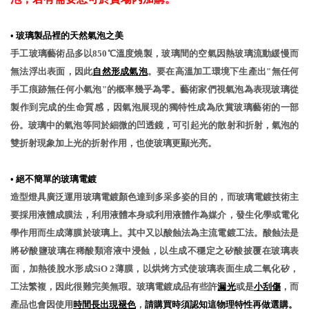
•
玻璃製品裡的天然氣泡之美
手工玻璃藝術品多以850℃溫度燒製，玻璃間的空氣因熱玻璃流動緩慢而
無法浮出表面，因此
自然形成氣泡
。要在高溫加工環境下生產出"無任何
手工痕跡無任何小氣泡"的概率幾乎為零。藝術家們視氣泡為表現玻璃從
製作到完成的生命質感，因氣泡展現的獨特性成為欣賞玻璃藝術的一部
份。玻璃中的氣泡等同於細微的凹透鏡，可引起光的散射和折射，氣泡的
雙折射現象加上光的折射作用，也使玻璃更顯光亮。
•
絕不簡單的玻璃電鍍
造型燈具廣泛運用玻璃電鍍顏色達到多采多姿的目的，而玻璃電鍍技術主
要採用液體成膜法，利用液體本身或利用液體作為媒介，發生化學或電化
學作用而生成薄膜於玻璃上。其中又以酸蝕法為主流電鍍工法。酸蝕法是
將矽酸鹽玻璃在稀酸類溶液中浸蝕，以生成不穩定之矽酸披覆在玻璃表
面，加熱後脫水形成SiO 2薄膜，以烘烤方式使玻璃表面生成二氧化矽，
工法繁複，因此很難完美無瑕。玻璃電鍍成品有些許
漏光
或是
小刮傷
，而
產品也會因使用
時間長出現褪色
，
請購買時須認知這物理特性再做選購。