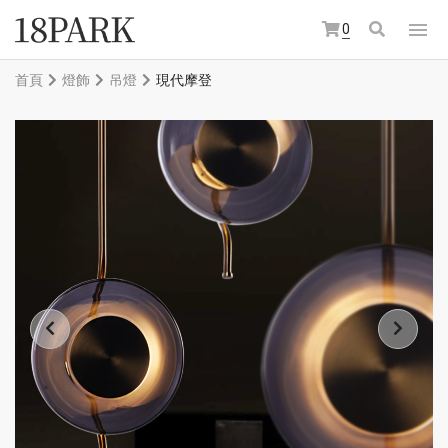
0
首頁
燈飾
吊燈
現代摩登