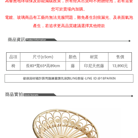
為響應地球環保及節能減碳政策，所有燈具出貨時不附贈燈泡，若有需要
您可於賣場內加購。
電鍍、玻璃商品有工藝尚無法克服問題，難免產生刮痕漏光、及表面氣泡
產生，若追求更高品質建議選擇其他燈款
品項
尺寸(±5cm)
顏色
材質
售價
椅
長83*寬65*高89cm
藤
印尼天然藤
13,890元