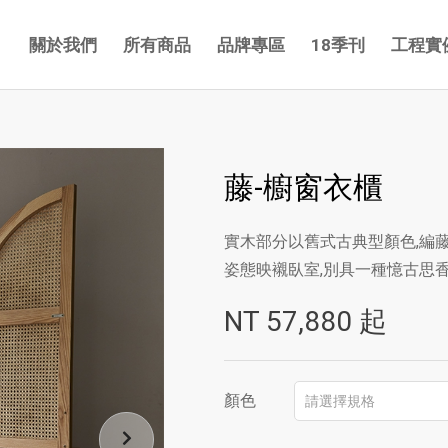
關於我們
所有商品
品牌專區
18季刊
工程實
藤-櫥窗衣櫃
實木部分以舊式古典型顏色,編
姿態映襯臥室,別具一種憶古思
NT
57,880
起
顏色
請選擇規格