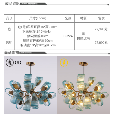
點擊說明書圖片，可下載［安裝說明書］
品項
尺寸(±5cm)
光源
材質
售價
(接電)底座直徑15*高2.5cm
藍
29,390元
下底座直徑15*高4cm
鐵
鋼索距離10cm
G9*24
機壓玻璃
燈體直徑80*高60cm
透明
27,890元
玻璃寬10*高20*深9.5cm