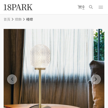
0
首頁
燈飾
檯燈