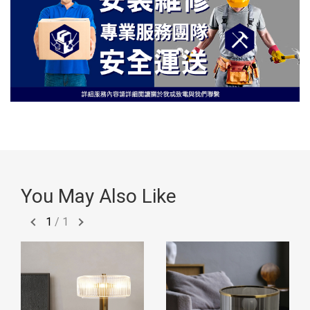
You May Also Like
1
/
1