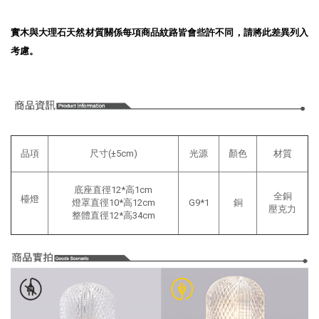
實木與大理石天然材質關係每項商品紋路皆會些許不同，請將此差異列入
考慮
。
品項
尺寸(±5cm)
光源
顏色
材質
底座直徑12*高1cm
全銅
檯燈
燈罩直徑10*高12cm
G9*1
銅
壓克力
整體直徑12*高34cm