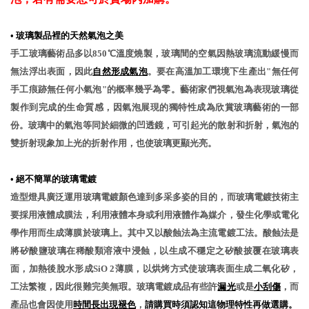
• 玻璃製品裡的天然氣泡之美
手工玻璃藝術品多以850℃溫度燒製，玻璃間的空氣因熱玻璃流動緩慢而
無法浮出表面，因此
自然形成氣泡
。要在高溫加工環境下生產出"無任何
手工痕跡無任何小氣泡"的概率幾乎為零。藝術家們視氣泡為表現玻璃從
製作到完成的生命質感，因氣泡展現的獨特性成為欣賞玻璃藝術的一部
份。玻璃中的氣泡等同於細微的凹透鏡，可引起光的散射和折射，氣泡的
雙折射現象加上光的折射作用，也使玻璃更顯光亮。
• 絕不簡單的玻璃電鍍
造型燈具廣泛運用玻璃電鍍顏色達到多采多姿的目的，而玻璃電鍍技術主
要採用液體成膜法，利用液體本身或利用液體作為媒介，發生化學或電化
學作用而生成薄膜於玻璃上。其中又以酸蝕法為主流電鍍工法。酸蝕法是
將矽酸鹽玻璃在稀酸類溶液中浸蝕，以生成不穩定之矽酸披覆在玻璃表
面，加熱後脫水形成SiO 2薄膜，以烘烤方式使玻璃表面生成二氧化矽，
工法繁複，因此很難完美無瑕。玻璃電鍍成品有些許
漏光
或是
小刮傷
，而
產品也會因使用
時間長出現褪色
，
請購買時須認知這物理特性再做選購。