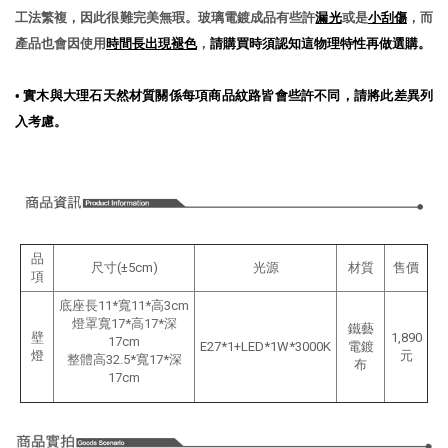
工法繁複，因此很難完美無瑕。玻璃電鍍成品有些許
漏光
或是
小刮傷
，而
產品也會因使用
時間長出現褪色
，
請購買時須認知這物理特性再做選購。
•
實木與大理石天然材質關係每項商品紋路皆會些許不同，請將此差異列
入考慮
。
品
尺寸(±5cm)
光源
材質
售價
項
底座長11*寬11*高3cm
燈罩寬17*高17*深
鐵藝
壁
1,890
17cm
E27*1+LED*1W*3000K
電鍍
燈
元
整體高32.5*寬17*深
布
17cm