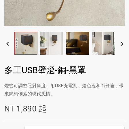
多工USB壁燈-銅-黑罩
燈管可調整照射角度，附USB充電孔，燈色溫和而舒適，帶
來簡約俐落的現代風情。
NT
1,890
起