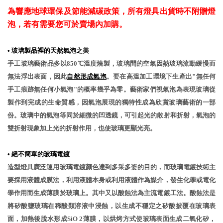
為響應地球環保及節能減碳政策，所有燈具出貨時不附贈燈
泡，若有需要您可於賣場內加購。
•
玻璃製品裡的天然氣泡之美
手工玻璃藝術品多以850℃溫度燒製，玻璃間的空氣因熱玻璃流動緩慢而
無法浮出表面，因此
自然形成氣泡
。要在高溫加工環境下生產出"無任何
手工痕跡無任何小氣泡"的概率幾乎為零。藝術家們視氣泡為表現玻璃從
製作到完成的生命質感，因氣泡展現的獨特性成為欣賞玻璃藝術的一部
份。玻璃中的氣泡等同於細微的凹透鏡，可引起光的散射和折射，氣泡的
雙折射現象加上光的折射作用，也使玻璃更顯光亮。
•
絕不簡單的玻璃電鍍
造型燈具廣泛運用玻璃電鍍顏色達到多采多姿的目的，而玻璃電鍍技術主
要採用液體成膜法，利用液體本身或利用液體作為媒介，發生化學或電化
學作用而生成薄膜於玻璃上。其中又以酸蝕法為主流電鍍工法。酸蝕法是
將矽酸鹽玻璃在稀酸類溶液中浸蝕，以生成不穩定之矽酸披覆在玻璃表
面，加熱後脫水形成SiO 2薄膜，以烘烤方式使玻璃表面生成二氧化矽，