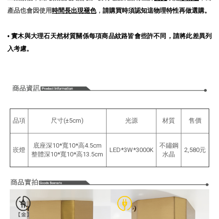
產品也會因使用
時間長出現褪色
，
請購買時須認知這物理特性再做選購。
•
實木與大理石天然材質關係每項商品紋路皆會些許不同，請將此差異列
入考慮。
品項
尺寸(±5cm)
光源
材質
售價
底座深10*寬10*高4.5cm
不鏽鋼
崁燈
LED*3W*3000K
2,580元
整體深10*寬10*高13.5cm
水晶