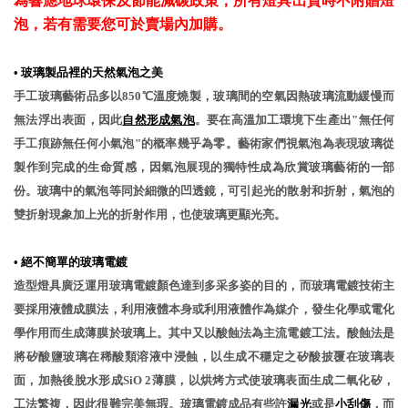
為響應地球環保及節能減碳政策，所有燈具出貨時不附贈燈
泡，若有需要您可於賣場內加購。
•
玻璃製品裡的天然氣泡之美
手工玻璃藝術品多以850℃溫度燒製，玻璃間的空氣因熱玻璃流動緩慢而
無法浮出表面，因此
自然形成氣泡
。要在高溫加工環境下生產出"無任何
手工痕跡無任何小氣泡"的概率幾乎為零。藝術家們視氣泡為表現玻璃從
製作到完成的生命質感，因氣泡展現的獨特性成為欣賞玻璃藝術的一部
份。玻璃中的氣泡等同於細微的凹透鏡，可引起光的散射和折射，氣泡的
雙折射現象加上光的折射作用，也使玻璃更顯光亮。
•
絕不簡單的玻璃電鍍
造型燈具廣泛運用玻璃電鍍顏色達到多采多姿的目的，而玻璃電鍍技術主
要採用液體成膜法，利用液體本身或利用液體作為媒介，發生化學或電化
學作用而生成薄膜於玻璃上。其中又以酸蝕法為主流電鍍工法。酸蝕法是
將矽酸鹽玻璃在稀酸類溶液中浸蝕，以生成不穩定之矽酸披覆在玻璃表
面，加熱後脫水形成SiO 2薄膜，以烘烤方式使玻璃表面生成二氧化矽，
工法繁複，因此很難完美無瑕。玻璃電鍍成品有些許
漏光
或是
小刮傷
，而