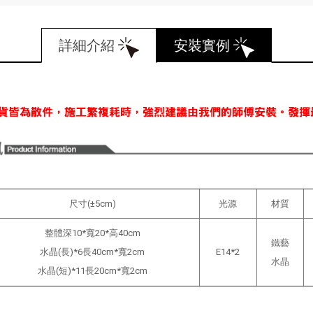
詳細介紹
安裝實例
尺寸(±5cm)
光源
材質
整體深10*寬20*高40cm
鐵藝
水晶(長)*6長40cm*寬2cm
E14*2
水晶
水晶(短)*11長20cm*寬2cm