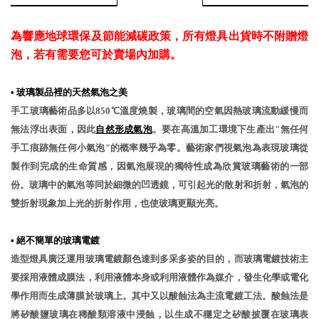
為響應地球環保及節能減碳政策，所有燈具出貨時不附贈燈
泡，若有需要您可於賣場內加購。
•
玻璃製品裡的天然氣泡之美
手工玻璃藝術品多以850℃溫度燒製，玻璃間的空氣因熱玻璃流動緩慢而
無法浮出表面，因此
自然形成氣泡
。要在高溫加工環境下生產出"無任何
手工痕跡無任何小氣泡"的概率幾乎為零。藝術家們視氣泡為表現玻璃從
製作到完成的生命質感，因氣泡展現的獨特性成為欣賞玻璃藝術的一部
份。玻璃中的氣泡等同於細微的凹透鏡，可引起光的散射和折射，氣泡的
雙折射現象加上光的折射作用，也使玻璃更顯光亮。
•
絕不簡單的玻璃電鍍
造型燈具廣泛運用玻璃電鍍顏色達到多采多姿的目的，而玻璃電鍍技術主
要採用液體成膜法，利用液體本身或利用液體作為媒介，發生化學或電化
學作用而生成薄膜於玻璃上。其中又以酸蝕法為主流電鍍工法。酸蝕法是
將矽酸鹽玻璃在稀酸類溶液中浸蝕，以生成不穩定之矽酸披覆在玻璃表