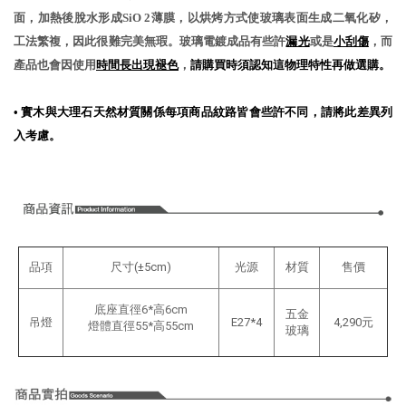
面，加熱後脫水形成SiO 2薄膜，以烘烤方式使玻璃表面生成二氧化矽，
工法繁複，因此很難完美無瑕。玻璃電鍍成品有些許
漏光
或是
小刮傷
，而
產品也會因使用
時間長出現褪色
，
請購買時須認知這物理特性再做選購。
•
實木與大理石天然材質關係每項商品紋路皆會些許不同，請將此差異列
入考慮。
品項
尺寸(±5cm)
光源
材質
售價
底座直徑6*高6cm
五金
吊燈
E27*4
4,290元
燈體直徑55*高55cm
玻璃