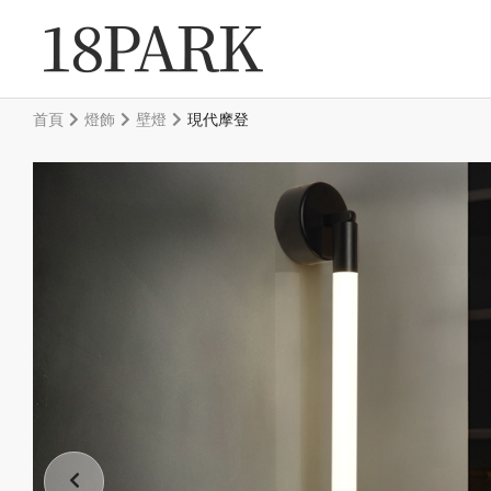
首頁
燈飾
壁燈
現代摩登