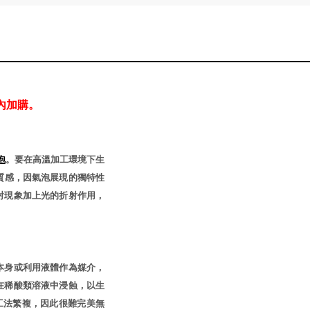
內加購。
泡
。要在高溫加工環境下生
質感，因氣泡展現的獨特性
射現象加上光的折射作用，
本身或利用液體作為媒介，
在稀酸類溶液中浸蝕，以生
工法繁複，因此很難完美無