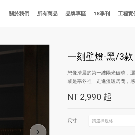
關於我們
所有商品
品牌專區
18季刊
工程實
一刻壁燈-黑/3款
想像清晨的第一縷陽光破曉，灑
或是寒冬裡，走進溫暖房間，感
NT
2,990
起
尺寸
請選擇規格