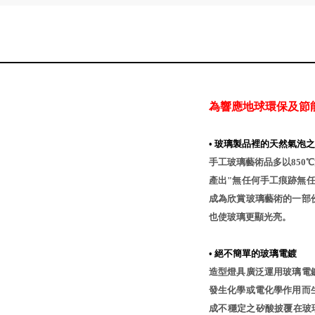
為響應地球環保及節
•
玻璃製品裡的天然氣泡之
手工玻璃藝術品多以850
產出"無任何手工痕跡無
成為欣賞玻璃藝術的一部
也使玻璃更顯光亮。
•
絕不簡單的玻璃電鍍
造型燈具廣泛運用玻璃電
發生化學或電化學作用而
成不穩定之矽酸披覆在玻