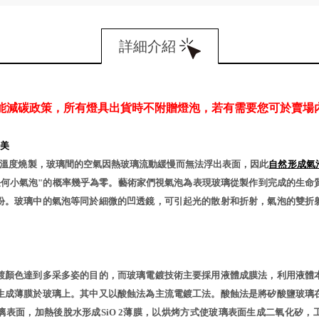
詳細介紹
能減碳政策，所有燈具出貨時不附贈燈泡，若有需要您可於賣場
美
℃溫度燒製，玻璃間的空氣因熱玻璃流動緩慢而無法浮出表面，因此
自然形成氣
任何小氣泡"的概率幾乎為零。藝術家們視氣泡為表現玻璃從製作到完成的生命
份。玻璃中的氣泡等同於細微的凹透鏡，可引起光的散射和折射，氣泡的雙折
鍍顏色達到多采多姿的目的，而玻璃電鍍技術主要採用液體成膜法，利用液體
生成薄膜於玻璃上。其中又以酸蝕法為主流電鍍工法。酸蝕法是將矽酸鹽玻璃
璃表面，加熱後脫水形成SiO 2薄膜，以烘烤方式使玻璃表面生成二氧化矽，