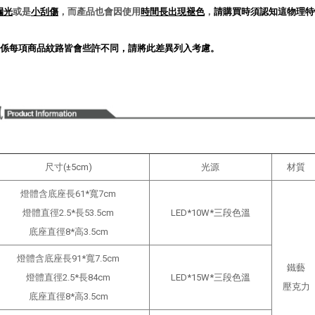
漏光
或是
小刮傷
，而產品也會因使用
時間長出現褪色
，
請購買時須認知這物理特
係每項商品紋路皆會些許不同，請將此差異列入考慮。
尺寸(±5cm)
光源
材質
燈體含底座長61*寬7cm
燈體直徑2.5*長
53.5
cm
LED*10W*三段色溫
底座直徑8*高3.5
cm
燈體含底座長91*寬7.5cm
鐵藝
燈體直徑2.5*長
84
cm
LED*15W*三段色溫
壓克力
底座直徑8*高3.5
cm