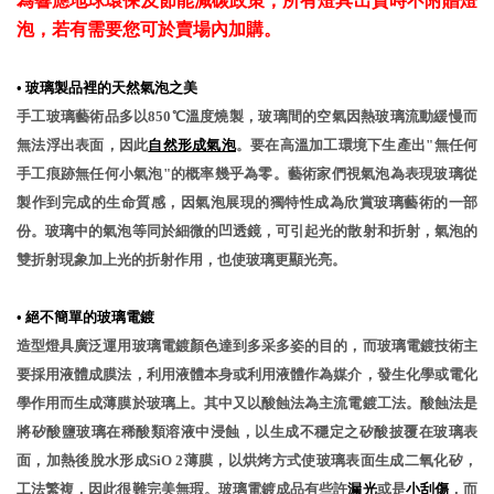
為響應地球環保及節能減碳政策，所有燈具出貨時不附贈燈
泡，若有需要您可於賣場內加購。
•
玻璃製品裡的天然氣泡之美
手工玻璃藝術品多以850℃溫度燒製，玻璃間的空氣因熱玻璃流動緩慢而
無法浮出表面，因此
自然形成氣泡
。要在高溫加工環境下生產出"無任何
手工痕跡無任何小氣泡"的概率幾乎為零。藝術家們視氣泡為表現玻璃從
製作到完成的生命質感，因氣泡展現的獨特性成為欣賞玻璃藝術的一部
份。玻璃中的氣泡等同於細微的凹透鏡，可引起光的散射和折射，氣泡的
雙折射現象加上光的折射作用，也使玻璃更顯光亮。
•
絕不簡單的玻璃電鍍
造型燈具廣泛運用玻璃電鍍顏色達到多采多姿的目的，而玻璃電鍍技術主
要採用液體成膜法，利用液體本身或利用液體作為媒介，發生化學或電化
學作用而生成薄膜於玻璃上。其中又以酸蝕法為主流電鍍工法。酸蝕法是
將矽酸鹽玻璃在稀酸類溶液中浸蝕，以生成不穩定之矽酸披覆在玻璃表
面，加熱後脫水形成SiO 2薄膜，以烘烤方式使玻璃表面生成二氧化矽，
工法繁複，因此很難完美無瑕。玻璃電鍍成品有些許
漏光
或是
小刮傷
，而