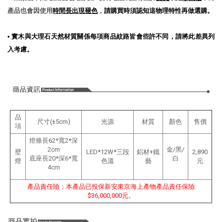
產品也會因使用
時間長出現褪色
，
請購買時須認知這物理特性再做選購。
•
實木與大理石天然材質關係每項商品紋路皆會些許不同，請將此差異列
入考慮
。
品
尺寸(±5cm)
光源
材質
顏色
售價
項
燈條長62*寬2*深
2cm
金/黑/
壁
LED*12W*三段
鋁材+鐵
2,890
底座長20*深6*寬
白
燈
色溫
藝
元
4cm
產品責任險：本產品已投保新安東京海上產物產品責任保險
$36,000,000元。