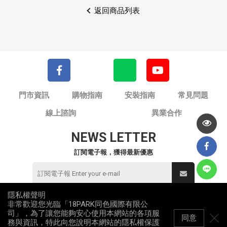
返回商品列表
門市資訊
購物指南
安裝指南
常見問題
線上諮詢
異業合作
NEWS LETTER
訂閱電子報，獲得最新優惠
隱私權聲明
非常歡迎您光臨「18PARK同色國際有限公
© 同色國際有限公司 / 18PARK流行燈飾傢飾
司」，為了讓您能夠安心使用本網站的各項服
統一編號：82953912
同意
務與資訊，特此向您說明本網站的隱私權保護