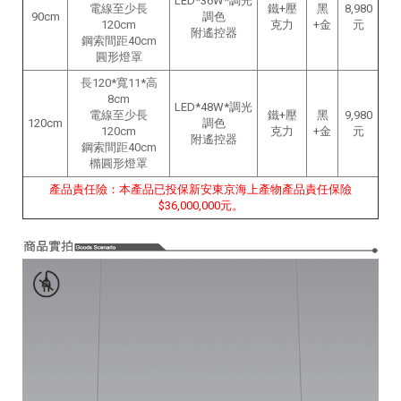
LED*36W*調光
電線至少長
鐵+壓
黑
8,980
90cm
調色
120
cm
克力
+金
元
附遙控器
鋼索間距40cm
圓形燈罩
長120*寬11*高
8cm
LED*48W*調光
電線至少長
鐵+壓
黑
9,980
120cm
調色
120
cm
克力
+金
元
附遙控器
鋼索間距40cm
橢圓形燈罩
產品責任險：本產品已投保新安東京海上產物產品責任保險
$36,000,000元。