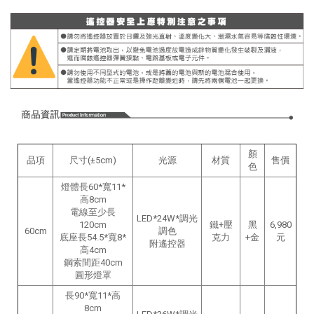
顏
品項
尺寸(±5cm)
光源
材質
售價
色
燈體長60*寬11*
高8cm
電線至少長
LED*24W*調光
120cm
鐵+壓
黑
6,980
60cm
調色
底座長54.5*寬8*
克力
+金
元
附遙控器
高4cm
鋼索間距40cm
圓形燈罩
長90*寬11*高
8cm