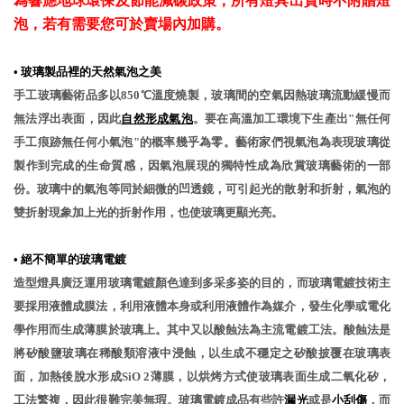
為響應地球環保及節能減碳政策，所有燈具出貨時不附贈燈
泡，若有需要您可於賣場內加購。
•
玻璃製品裡的天然氣泡之美
手工玻璃藝術品多以850℃溫度燒製，玻璃間的空氣因熱玻璃流動緩慢而
無法浮出表面，因此
自然形成氣泡
。要在高溫加工環境下生產出"無任何
手工痕跡無任何小氣泡"的概率幾乎為零。藝術家們視氣泡為表現玻璃從
製作到完成的生命質感，因氣泡展現的獨特性成為欣賞玻璃藝術的一部
份。玻璃中的氣泡等同於細微的凹透鏡，可引起光的散射和折射，氣泡的
雙折射現象加上光的折射作用，也使玻璃更顯光亮。
•
絕不簡單的玻璃電鍍
造型燈具廣泛運用玻璃電鍍顏色達到多采多姿的目的，而玻璃電鍍技術主
要採用液體成膜法，利用液體本身或利用液體作為媒介，發生化學或電化
學作用而生成薄膜於玻璃上。其中又以酸蝕法為主流電鍍工法。酸蝕法是
將矽酸鹽玻璃在稀酸類溶液中浸蝕，以生成不穩定之矽酸披覆在玻璃表
面，加熱後脫水形成SiO 2薄膜，以烘烤方式使玻璃表面生成二氧化矽，
工法繁複，因此很難完美無瑕。玻璃電鍍成品有些許
漏光
或是
小刮傷
，而