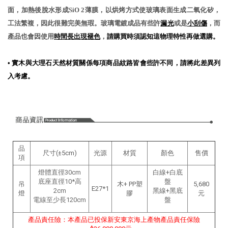
面，加熱後脫水形成SiO 2薄膜，以烘烤方式使玻璃表面生成二氧化矽，
工法繁複，因此很難完美無瑕。玻璃電鍍成品有些許
漏光
或是
小刮傷
，而
產品也會因使用
時間長出現褪色
，
請購買時須認知這物理特性再做選購。
•
實木與大理石天然材質關係每項商品紋路皆會些許不同，請將此差異列
入考慮。
品
尺寸(±5cm)
光源
材質
顏色
售價
項
燈體直徑30cm
白線+白底
底座直徑10*高
盤
吊
木+ PP塑
5,680
E27*1
2cm
黑線+黑底
燈
膠
元
電線至少長120cm
盤
產品責任險：本產品已投保新安東京海上產物產品責任保險