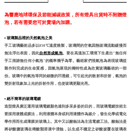
為響應地球環保及節能減碳政策，所有燈具出貨時不附贈燈
泡，若有需要您可於賣場內加購。
•
玻璃製品裡的天然氣泡之美
手工玻璃藝術品多以850℃溫度燒製，玻璃間的空氣因熱玻璃流動緩慢而
無法浮出表面，因此
自然形成氣泡
。要在高溫加工環境下生產出"無任何
手工痕跡無任何小氣泡"的概率幾乎為零。藝術家們視氣泡為表現玻璃從
製作到完成的生命質感，因氣泡展現的獨特性成為欣賞玻璃藝術的一部
份。玻璃中的氣泡等同於細微的凹透鏡，可引起光的散射和折射，氣泡的
雙折射現象加上光的折射作用，也使玻璃更顯光亮。
•
絕不簡單的玻璃電鍍
造型燈具廣泛運用玻璃電鍍顏色達到多采多姿的目的，而玻璃電鍍技術主
要採用液體成膜法，利用液體本身或利用液體作為媒介，發生化學或電化
學作用而生成薄膜於玻璃上。其中又以酸蝕法為主流電鍍工法。酸蝕法是
將矽酸鹽玻璃在稀酸類溶液中浸蝕，以生成不穩定之矽酸披覆在玻璃表