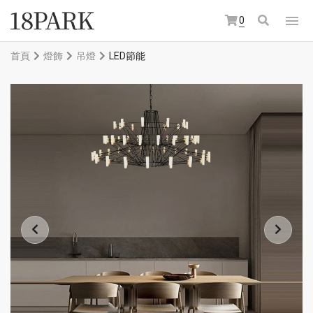
0
首頁
燈飾
吊燈
LED節能