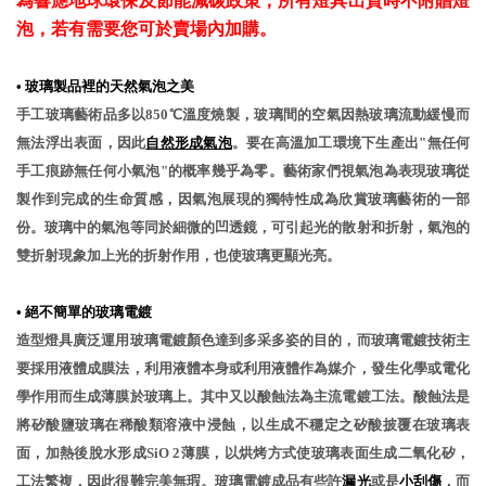
為響應地球環保及節能減碳政策，所有燈具出貨時不附贈燈
泡，若有需要您可於賣場內加購。
•
玻璃製品裡的天然氣泡之美
手工玻璃藝術品多以850℃溫度燒製，玻璃間的空氣因熱玻璃流動緩慢而
無法浮出表面，因此
自然形成氣泡
。要在高溫加工環境下生產出"無任何
手工痕跡無任何小氣泡"的概率幾乎為零。藝術家們視氣泡為表現玻璃從
製作到完成的生命質感，因氣泡展現的獨特性成為欣賞玻璃藝術的一部
份。玻璃中的氣泡等同於細微的凹透鏡，可引起光的散射和折射，氣泡的
雙折射現象加上光的折射作用，也使玻璃更顯光亮。
•
絕不簡單的玻璃電鍍
造型燈具廣泛運用玻璃電鍍顏色達到多采多姿的目的，而玻璃電鍍技術主
要採用液體成膜法，利用液體本身或利用液體作為媒介，發生化學或電化
學作用而生成薄膜於玻璃上。其中又以酸蝕法為主流電鍍工法。酸蝕法是
將矽酸鹽玻璃在稀酸類溶液中浸蝕，以生成不穩定之矽酸披覆在玻璃表
面，加熱後脫水形成SiO 2薄膜，以烘烤方式使玻璃表面生成二氧化矽，
工法繁複，因此很難完美無瑕。玻璃電鍍成品有些許
漏光
或是
小刮傷
，而