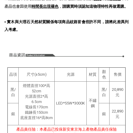
產品也會因使用
時間長出現褪色
，
請購買時須認知這物理特性再做選購。
•
實木與大理石天然材質關係每項商品紋路皆會些許不同，請將此差異列
入考慮。
顏
品項
尺寸(±5cm)
光源
材質
售價
色
燈體直徑100*高
黑/
黑/
20,890
52cm
白
白
元
光源直徑2*高
不鏽
6.5cm
LED*55W*3000K
鋼
電線長170cm
22,890
鐵鍊長150cm
銀
銀
元
底座直徑16*高8cm
產品責任險：本產品已投保新安東京海上產物產品責任保險