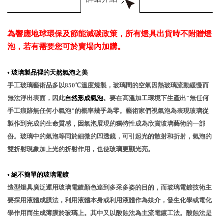
為響應地球環保及節能減碳政策，所有燈具出貨時不附贈燈
泡，若有需要您可於賣場內加購。
•
玻璃製品裡的天然氣泡之美
手工玻璃藝術品多以850℃溫度燒製，玻璃間的空氣因熱玻璃流動緩慢而
無法浮出表面，因此
自然形成氣泡
。要在高溫加工環境下生產出"無任何
手工痕跡無任何小氣泡"的概率幾乎為零。藝術家們視氣泡為表現玻璃從
製作到完成的生命質感，因氣泡展現的獨特性成為欣賞玻璃藝術的一部
份。玻璃中的氣泡等同於細微的凹透鏡，可引起光的散射和折射，氣泡的
雙折射現象加上光的折射作用，也使玻璃更顯光亮。
•
絕不簡單的玻璃電鍍
造型燈具廣泛運用玻璃電鍍顏色達到多采多姿的目的，而玻璃電鍍技術主
要採用液體成膜法，利用液體本身或利用液體作為媒介，發生化學或電化
學作用而生成薄膜於玻璃上。其中又以酸蝕法為主流電鍍工法。酸蝕法是