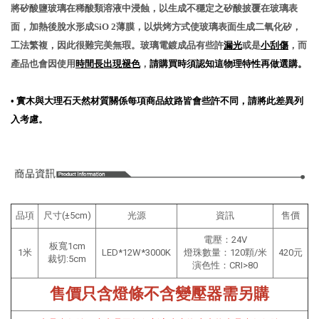
將矽酸鹽玻璃在稀酸類溶液中浸蝕，以生成不穩定之矽酸披覆在玻璃表
面，加熱後脫水形成SiO 2薄膜，以烘烤方式使玻璃表面生成二氧化矽，
工法繁複，因此很難完美無瑕。玻璃電鍍成品有些許
漏光
或是
小刮傷
，而
產品也會因使用
時間長出現褪色
，
請購買時須認知這物理特性再做選購。
•
實木與大理石天然材質關係每項商品紋路皆會些許不同，請將此差異列
入考慮。
品項
尺寸(±5cm)
光源
資訊
售價
電壓
：
24V
板寬1cm
1米
LED*12W*3000K
燈珠數量：120顆/米
420元
裁切:5cm
演色性：CRI>80
售價只含燈條不含變壓器需另購