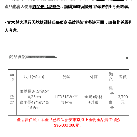
產品也會因使用
時間長出現褪色
，
請購買時須認知這物理特性再做選購。
•
實木與大理石天然材質關係每項商品紋路皆會些許不同，請將此差異列
入考慮。
品
顏
尺寸(±5cm)
光源
材質
售價
項
色
黑
燈體長84.5*深5*
+金
壁
高25cm
LED*18W*三
金屬+鋁材
3,790
燈
底座長49*深3*高
段色溫
+硅膠
白
元
15.5cm
+金
產品責任險：本產品已投保新安東京海上產物產品責任保險
$36,000,000元。