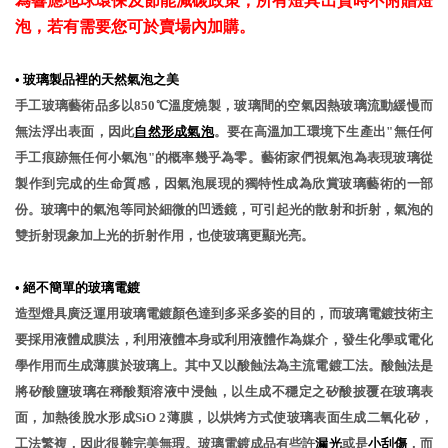
為響應地球環保及節能減碳政策，所有燈具出貨時不附贈燈
泡，若有需要您可於賣場內加購。
•
玻璃製品裡的天然氣泡之美
手工玻璃藝術品多以850℃溫度燒製，玻璃間的空氣因熱玻璃流動緩慢而
無法浮出表面，因此
自然形成氣泡
。要在高溫加工環境下生產出"無任何
手工痕跡無任何小氣泡"的概率幾乎為零。藝術家們視氣泡為表現玻璃從
製作到完成的生命質感，因氣泡展現的獨特性成為欣賞玻璃藝術的一部
份。玻璃中的氣泡等同於細微的凹透鏡，可引起光的散射和折射，氣泡的
雙折射現象加上光的折射作用，也使玻璃更顯光亮。
•
絕不簡單的玻璃電鍍
造型燈具廣泛運用玻璃電鍍顏色達到多采多姿的目的，而玻璃電鍍技術主
要採用液體成膜法，利用液體本身或利用液體作為媒介，發生化學或電化
學作用而生成薄膜於玻璃上。其中又以酸蝕法為主流電鍍工法。酸蝕法是
將矽酸鹽玻璃在稀酸類溶液中浸蝕，以生成不穩定之矽酸披覆在玻璃表
面，加熱後脫水形成SiO 2薄膜，以烘烤方式使玻璃表面生成二氧化矽，
工法繁複，因此很難完美無瑕。玻璃電鍍成品有些許
漏光
或是
小刮傷
，而