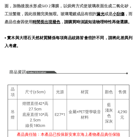
面，加熱後脫水形成SiO 2薄膜，以烘烤方式使玻璃表面生成二氧化矽，
工法繁複，因此很難完美無瑕。玻璃電鍍成品有些許
漏光
或是
小刮傷
，而
產品也會因使用
時間長出現褪色
，
請購買時須認知這物理特性再做選購。
•
實木與大理石天然材質關係每項商品紋路皆會些許不同，請將此差異列
入考慮。
品
尺寸(±5cm)
光源
材質
顏色
售價
項
燈體直徑42*高
藍
27.5cm
淺灰
吊
金屬+PET聲學吸音
4,290
底座直徑10*高
E27*1
色
燈
材料
元
2.5cm
深灰
線長180cm
產品責任險：本產品已投保新安東京海上產物產品責任保險