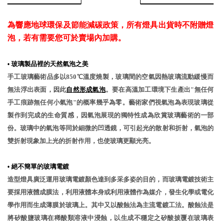
為響應地球環保及節能減碳政策，所有燈具出貨時不附贈燈
泡，若有需要您可於賣場內加購。
•
玻璃製品裡的天然氣泡之美
手工玻璃藝術品多以850℃溫度燒製，玻璃間的空氣因熱玻璃流動緩慢而
無法浮出表面，因此
自然形成氣泡
。要在高溫加工環境下生產出"無任何
手工痕跡無任何小氣泡"的概率幾乎為零。藝術家們視氣泡為表現玻璃從
製作到完成的生命質感，因氣泡展現的獨特性成為欣賞玻璃藝術的一部
份。玻璃中的氣泡等同於細微的凹透鏡，可引起光的散射和折射，氣泡的
雙折射現象加上光的折射作用，也使玻璃更顯光亮。
•
絕不簡單的玻璃電鍍
造型燈具廣泛運用玻璃電鍍顏色達到多采多姿的目的，而玻璃電鍍技術主
要採用液體成膜法，利用液體本身或利用液體作為媒介，發生化學或電化
學作用而生成薄膜於玻璃上。其中又以酸蝕法為主流電鍍工法。酸蝕法是
將矽酸鹽玻璃在稀酸類溶液中浸蝕，以生成不穩定之矽酸披覆在玻璃表