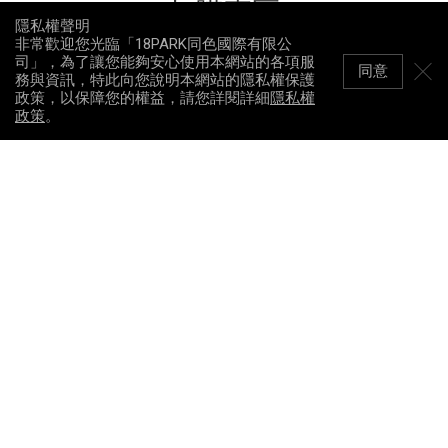
加購專區
隱私權聲明
非常歡迎您光臨「18PARK同色國際有限公
司」，為了讓您能夠安心使用本網站的各項服
L-E14-A-G45龍
同意
務與資訊，特此向您說明本網站的隱私權保護
珠-3W+3000/6000 K
白光
政策，以保障您的權益，請您詳閱詳細
隱私權
加
政策
。
購
NT 195
L-E14-A-G45龍
珠-3W+3000/6000 K
黃光
加
購
NT 195
L-E14-A-G45拉絲-4W-T
全電壓,2700K
加
購
NT 190