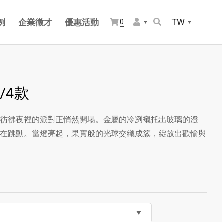
TW
例
企業徵才
優惠活動
0
/4款
彷彿夜裡的派對正悄然開場。金屬的冷冽襯托出玻璃的澄
在跳動。當燈亮起，果實般的光球交織成簇，綻放出歡愉與