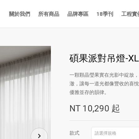
關於我們
所有商品
品牌專區
18季刊
工程實
碩果派對吊燈-XL
一顆顆晶瑩果實在光影中綻放，
澈，讓每一道光都像豐收的喜悅
優雅並存的韻律。
NT
10,290
起
款式
請選擇規格