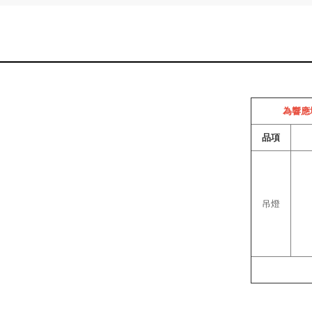
為響應
品項
吊燈