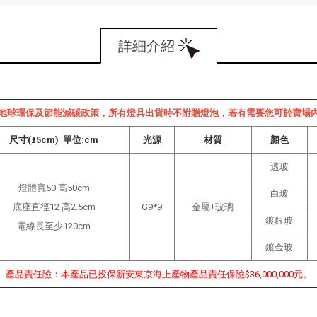
詳細介紹
地球環保及節能減碳政策，所有燈具出貨時不附贈燈泡，若有需要您可於賣場
尺寸(±5cm) 單位:cm
光源
材質
顏色
透玻
燈體寬50 高50cm
白玻
底座直徑12 高2.5cm
G9*9
金屬+玻璃
鍍銀玻
電線長至少120cm
鍍金玻
產品責任險：本產品已投保新安東京海上產物產品責任保險$36,000,000元。