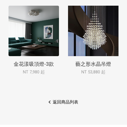
金花漾吸頂燈-3款
藝之形水晶吊燈
NT 7,980 起
NT 53,880 起
返回商品列表