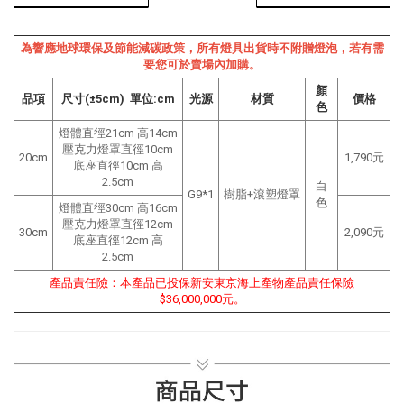
為響應地球環保及節能減碳政策，所有燈具出貨時不附贈燈泡，若有需
要您可於賣場內加購。
顏
品項
尺寸(±5cm) 單位:cm
光源
材質
價格
色
燈體直徑21
cm
高14cm
壓克力燈罩直徑10
cm
20cm
1,790元
底座直徑10
cm
高
2.5
cm
白
G9*1
樹脂+滾塑燈罩
色
燈體直徑30
cm
高16cm
壓克力燈罩直徑12
cm
30cm
2,090元
底座直徑12
cm
高
2.5
cm
產品責任險：本產品已投保新安東京海上產物產品責任保險
$36,000,000元。