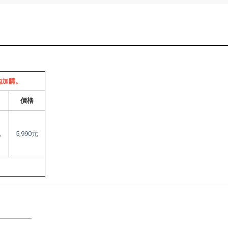
內加購。
價格
色
5,990元