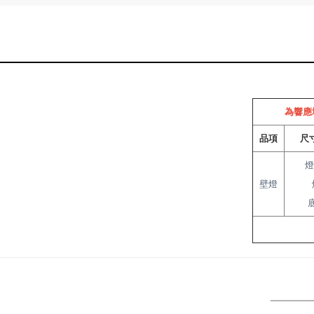
為響應
品項
尺寸
燈
壁燈