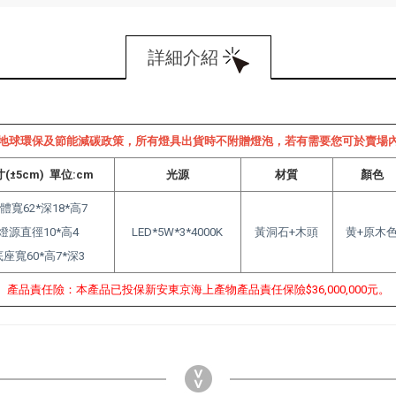
詳細介紹
地球環保及節能減碳政策，所有燈具出貨時不附贈燈泡，若有需要您可於賣場
(±5cm) 單位:cm
光源
材質
顏色
體寬62*深18*高7
燈源直徑10*高4
LED*5W*3*4000K
黃洞石+木頭
黄+原木
底座寬60*高7*深3
產品責任險：本產品已投保新安東京海上產物產品責任保險$36,000,000元。