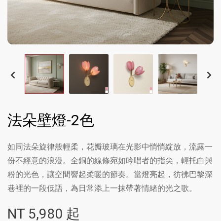
法朵壁燈-2色
如同法朵旋律般輕柔，花瓣玻璃在光影中悄悄綻放，流露一
份不經意的浪漫。全銅的線條宛如吟唱者的指尖，輕托白與
粉的光色，讓空間響起柔暖的節奏。當燈亮起，彷彿巴黎深
巷裡的一段低語，為日常添上一抹帶著情緒的光之歌。
NT
5,980
起