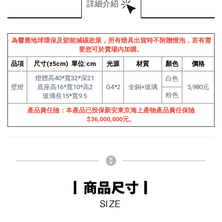
詳細介紹
為響應地球環保及節能減碳政策，所有燈具出貨時不附贈燈泡，若有需
要您可於賣場內加購。
品項
尺寸(±5cm) 單位:cm
光源
材質
顏色
價格
燈體高40*寬32*深21
白色
壁燈
底座高16*寬10*高2
G4*2
全銅+玻璃
5,980元
粉色
玻璃長15*寬9.5
產品責任險：本產品已投保新安東京海上產物產品責任保險
$36,000,000元。