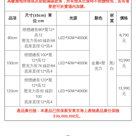
為響應地球環保及節能減碳政策，所有燈具出貨時不附贈燈泡，若有需
要您可於賣場內加購。
尺寸(±5cm) 單
材
品項
光源
顏色
價格
位:cm
質
燈體總長80*寬12*
高12
8,790
80cm
LED*30W*4000K
壓克力長60 線距68
元
底座直徑12*高4
燈體總長100*寬
12*高12
10,990
100cm
LED*40W*4000K
金屬+壓
黑/
壓克力長76 線距84
元
克力
白
底座直徑12*高4
燈體總長120*寬
12*高12
13,990
120cm
壓克力長92 線距
LED*50W*4000K
元
100
底座直徑12*高4
產品責任險：本產品已投保新安東京海上產物產品責任保險
$36,000,000元。