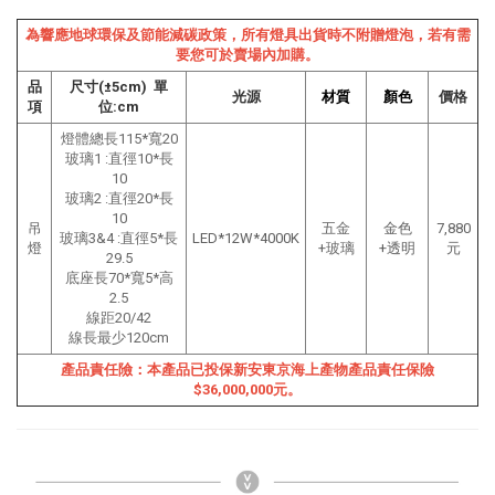
為響應地球環保及節能減碳政策，所有燈具出貨時不附贈燈泡，若有需
要您可於賣場內加購。
品
尺寸(±5cm) 單
光源
材質
顏色
價格
項
位:cm
燈體總長115*寬20
玻璃1 :直徑10*長
10
玻璃2 :直徑20*長
10
吊
五金
金
色
7,880
玻璃3&4 :直徑5*長
LED*12W*4000K
燈
+玻璃
+透明
元
29.5
底座長70*寬5*高
2.5
線距20/42
線長最少120cm
產品責任險：本產品已投保新安東京海上產物產品責任保險
$36,000,000元。