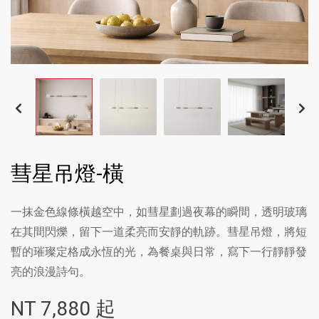
彗星吊燈-橫
一抹金色線條橫越空中，如彗星劃過夜幕的瞬間，透明玻璃
在其間閃爍，留下一道柔亮而安靜的軌跡。彗星吊燈，將短
暫的璀璨定格成永恆的光，為餐桌與日常，寫下一行靜靜發
亮的浪漫詩句。
NT
7,880
起